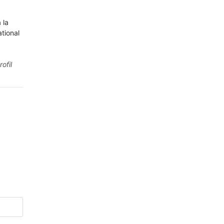
 la
ational
rofil