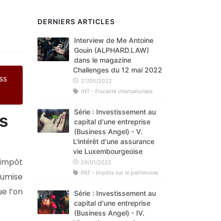
DERNIERS ARTICLES
Interview de Me Antoine
Gouin (ALPHARD.LAW)
dans le magazine
Challenges du 12 mai 2022
ss
27/05/2022
INT - Fiscalité internationale
Série : Investissement au
ns
capital d'une entreprise
(Business Angel) - V.
L'intérêt d'une assurance
vie Luxembourgeoise
l’impôt
29/01/2022
PAT - Impôts sur le patrimoine
soumise
e l’on
Série : Investissement au
capital d'une entreprise
(Business Angel) - IV.