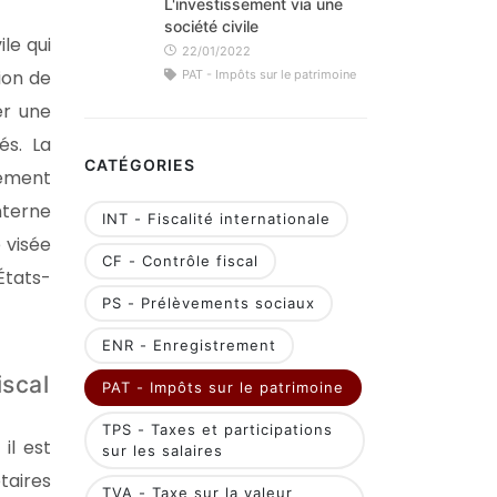
L'investissement via une
société civile
ile qui
22/01/2022
ion de
PAT - Impôts sur le patrimoine
er une
és. La
CATÉGORIES
tement
nterne
INT - Fiscalité internationale
 visée
CF - Contrôle fiscal
États-
PS - Prélèvements sociaux
ENR - Enregistrement
iscal
PAT - Impôts sur le patrimoine
TPS - Taxes et participations
il est
sur les salaires
taires
TVA - Taxe sur la valeur