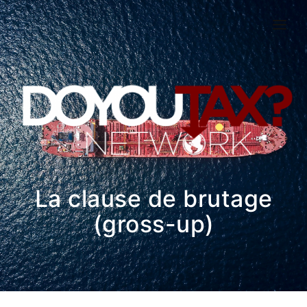
ACTUALITÉS
EXPERTISES
DOSSIERS
CONTACTEZ-NOUS
La clause de brutage
(gross-up)