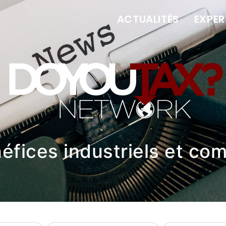
ACTUALITÉS
EXPER
néfices industriels et co