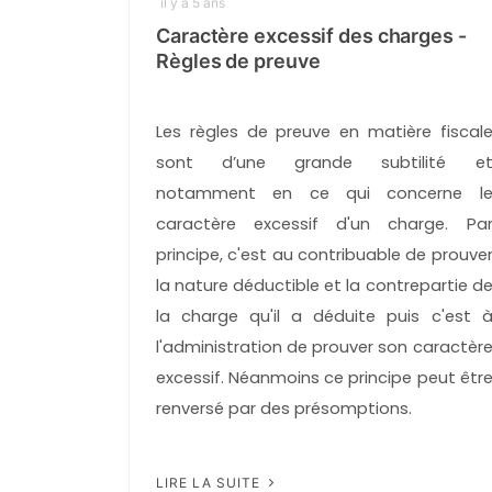
il y a 5 ans
Caractère excessif des charges -
Règles de preuve
Les règles de preuve en matière fiscal
sont d’une grande subtilité e
notamment en ce qui concerne l
caractère excessif d'un charge. Pa
principe, c'est au contribuable de prouve
la nature déductible et la contrepartie d
la charge qu'il a déduite puis c'est 
l'administration de prouver son caractèr
excessif. Néanmoins ce principe peut êtr
renversé par des présomptions.
LIRE LA SUITE