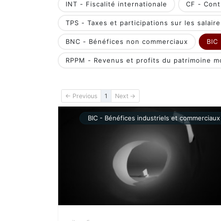
INT - Fiscalité internationale
CF - Contr
TPS - Taxes et participations sur les salaire
BNC - Bénéfices non commerciaux
BIC
RPPM - Revenus et profits du patrimoine mo
(current)
← Previous
1
Next →
BIC - Bénéfices industriels et commerciaux