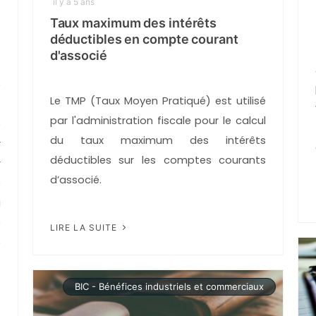
il y a 5 ans
Taux maximum des intérêts
déductibles en compte courant
d'associé
e
Le TMP (Taux Moyen Pratiqué) est utilisé
t
par l'administration fiscale pour le calcul
e
du taux maximum des intérêts
r
déductibles sur les comptes courants
r
d’associé.
e
à
e
LIRE LA SUITE
e
BIC - Bénéfices industriels et commerciaux